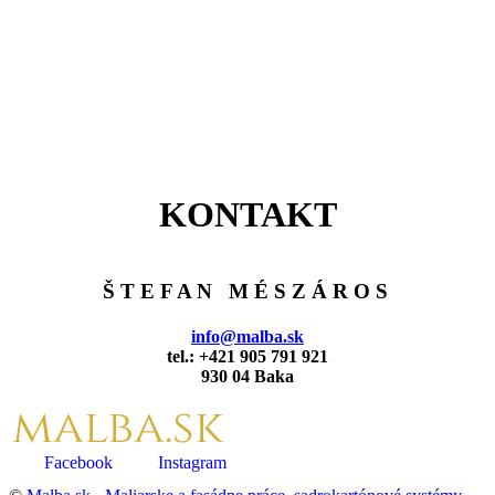
KONTAKT
Š T E F A N M É S Z Á R O S
info@malba.sk
tel.: +421 905 791 921
930 04 Baka
Facebook
Instagram